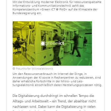
Mit der Entwicklung moderner Elektronik für ressourcensparsame
Informations- und Kommunikationstechnik zahlt das
Kompetenzzentrum »Green ICT @ FMD« auf die Klimaziele der
Bundesregierung ein.
© Fraunhofer Mikroelektronik
Um den Ressourcenverbrauch im Internet der Dinge, in
Anwendungen der KI sowie in Rechenzentren zu reduzieren, sind
daher erhebliche Fortschritte in der Mikro- und Leis-
tungselektronik einschließlich deren Herstellungsprozessen nötig.
Die Digitalisierung durchdringt im schnellen Tempo die
Alltags- und Arbeitswelt – ein Trend, der absehbar nicht
nachlassen wird. Dabei kann die Digitalisierung in vielen